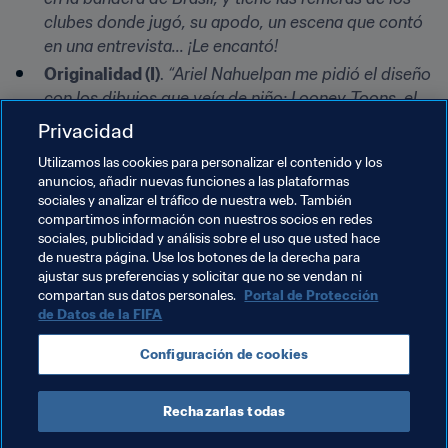
clubes donde jugó, su apodo, un escena que contó 
en una entrevista... ¡Le encantó!
Originalidad (I)
. 
“Ariel Nahuelpan me pidió el diseño 
con los dibujos que veía de niño: Looney Toons, el 
Pato Donald, Tom y Jerry".
Privacidad
Originalidad (II)
. 
“La esposa de Pablo Zeballos basó 
Utilizamos las cookies para personalizar el contenido y los
el diseño en los dibujos de sus hijos, para dárselos el 
anuncios, añadir nuevas funciones a las plataformas
día del padre".
sociales y analizar el tráfico de nuestra web. También
compartimos información con nuestros socios en redes
Contra reloj
. 
“Pido una semana para cada diseño, 
sociales, publicidad y análisis sobre el uso que usted hace
pero los de Paolo Guerrero, Álvaro Pereira y Roque 
de nuestra página. Use los botones de la derecha para
Santa Cruz los hice en 4 días".
ajustar sus preferencias y solicitar que no se vendan ni
compartan sus datos personales.
Portal de Protección
de Datos de la FIFA
Temas relacionados
Configuración de cookies
Paraguay
Rechazarlas todas