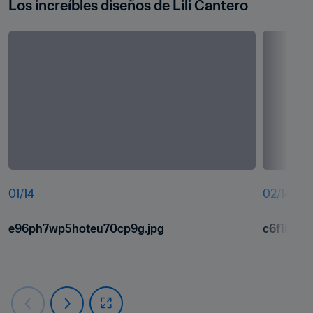
Los increíbles diseños de Lili Cantero
01
/
14
02
/
14
e96ph7wp5hoteu70cp9g.jpg
c6f1b2py