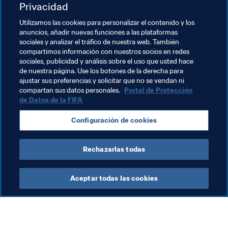
prácticamente nada. Pero confié 
Privacidad
en él por el carácter que tenía”. 
Utilizamos las cookies para personalizar el contenido y los
anuncios, añadir nuevas funciones a las plataformas
Guenter Netzer, tiempo después de que el 
entrenador del Hamburgo fichara a Horst 
sociales y analizar el tráfico de nuestra web. También
Hrubesch en 1978
compartimos información con nuestros socios en redes
sociales, publicidad y análisis sobre el uso que usted hace
de nuestra página. Use los botones de la derecha para
ajustar sus preferencias y solicitar que no se vendan ni
compartan sus datos personales.
Portal de Protección
de Datos de la FIFA
Temas relacionados
Configuración de cookies
Alemania
Rechazarlas todas
Aceptar todas las cookies