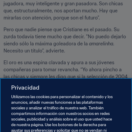
jugadora, muy inteligente y gran pasadora. Son chicas 
que, estructuralmente, nos aportan mucho. Hay que 
mirarlas con atención, porque son el futuro”.
Pero que nadie piense que Cristiane es el pasado. Su 
zurda todavía tiene mucho que decir. "No puedo dejarlo 
siendo sólo la máxima goleadora de la 
amarelinha
. 
Necesito un título”, advierte.
El oro es una espina clavada y apura a sus jóvenes 
compañeras para tomar revancha. “Yo ahora pincho a 
las chicas y siempre les digo que si la selección de 2004 
y 2008 hubiese tenido los medios que tenemos hoy, se 
Privacidad
hubiese conseguido el oro”, confiesa a medio camino 
Utilizamos las cookies para personalizar el contenido y los
entre la broma y el análisis certero y amargo. “Se han 
anuncios, añadir nuevas funciones a las plataformas
conseguido muchas cosas, pero tal vez no con la 
sociales y analizar el tráfico de nuestra web. También
rapidez que hubiéramos deseado. Aún faltan incentivos, 
compartimos información con nuestros socios en redes
estructura y medios. Tal vez, la conquista de una 
sociales, publicidad y análisis sobre el uso que usted hace
de nuestra página. Use los botones de la derecha para
medalla de oro nos dé el impulso final”, concluye.
ajustar sus preferencias y solicitar que no se vendan ni