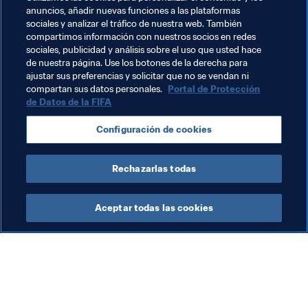
semifinal en Guayaquil. Los cuatro luchan por la corona 
anuncios, añadir nuevas funciones a las plataformas
continental y por el billete al Mundial de Clubes de 
sociales y analizar el tráfico de nuestra web. También
Emiratos.
compartimos información con nuestros socios en redes
sociales, publicidad y análisis sobre el uso que usted hace
de nuestra página. Use los botones de la derecha para
ajustar sus preferencias y solicitar que no se vendan ni
compartan sus datos personales.
Portal de Protección
de Datos de la FIFA
Temas relacionados
Configuración de cookies
Argentina
CONMEBOL
Rechazarlas todas
Aceptar todas las cookies
La labor de la FIFA
Visite también