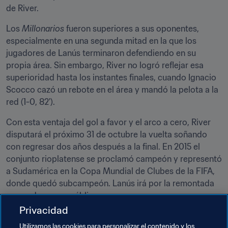
de River.
Los 
Millonarios
 fueron superiores a sus oponentes, 
especialmente en una segunda mitad en la que los 
jugadores de Lanús terminaron defendiendo en su 
propia área. Sin embargo, River no logró reflejar esa 
superioridad hasta los instantes finales, cuando Ignacio 
Scocco cazó un rebote en el área y mandó la pelota a la 
red (1-0, 82').
Con esta ventaja del gol a favor y el arco a cero, River 
disputará el próximo 31 de octubre la vuelta soñando 
con regresar dos años después a la final. En 2015 el 
conjunto rioplatense se proclamó campeón y representó 
a Sudamérica en la Copa Mundial de Clubes de la FIFA, 
donde quedó subcampeón. Lanús irá por la remontada 
arropado por su público.
Privacidad
Este miércoles, Barcelona y Gremio abrirán la otra 
Utilizamos las cookies para personalizar el contenido y los