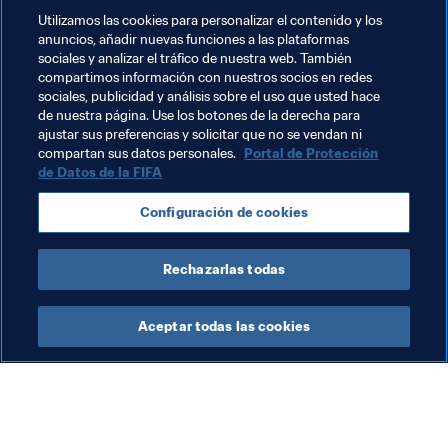
su canal de YouTube, y es un asunto complicado que 
Utilizamos las cookies para personalizar el contenido y los
presenta numerosos obstáculos.
anuncios, añadir nuevas funciones a las plataformas
sociales y analizar el tráfico de nuestra web. También
"El eje central de cualquier sistema futbolístico de éxito 
compartimos información con nuestros socios en redes
es la liga local. Quiero ser capaz de ver un partido cada 
sociales, publicidad y análisis sobre el uso que usted hace
de nuestra página. Use los botones de la derecha para
semana con las gradas llenas. Ese es mi sueño".
ajustar sus preferencias y solicitar que no se vendan ni
compartan sus datos personales.
Portal de Protección
de Datos de la FIFA
Temas relacionados
Configuración de cookies
Egypt
Rechazarlas todas
Aceptar todas las cookies