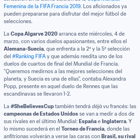
Femenina de la FIFA Francia 2019
. Los aficionados ya 
pueden prepararse para disfrutar del mejor fútbol de 
selecciones.
La 
Copa Algarve 2020
 arranca este miércoles, 4 de 
marzo, con varios duelos apasionantes, entre ellos el 
Alemana-Suecia
, que enfrenta a la 2ª y la 5ª selección 
del 
#Ranking FIFA
 y que además reedita uno de los 
duelos de cuartos de final del Mundial de Francia. 
"Queremos medirnos a las mejores selecciones del 
planeta, y Suecia es una de ellas", contaba Alexandra 
Popp, presente en aquel duelo de Rennes que las 
escandinavas se llevaron 1-2.
La 
#SheBelievesCup
 también tendrá 
déjà vu
 francés: las 
campeonas de Estados Unidos
 se van a medir a dos de 
sus rivales en el último Mundial: 
España
 e 
Inglaterra
. Y 
lo mismo sucederá en el 
Torneo de Francia
, donde las 
anfitrionas volverán a verse las caras con 
Brasil, su rival 