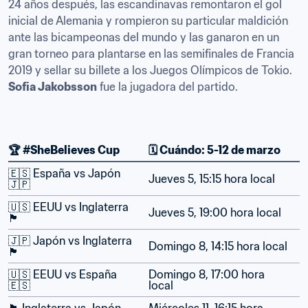
24 años después, las escandinavas remontaron el gol 
inicial de Alemania y rompieron su particular maldición 
ante las bicampeonas del mundo y las ganaron en un 
gran torneo para plantarse en las semifinales de Francia 
2019 y sellar su billete a los Juegos Olímpicos de Tokio. 
Sofia Jakobsson
 fue la jugadora del partido.
🏆 #SheBelieves Cup
🗓️ Cuándo: 5-12 de marzo
🇪🇸 España vs Japón 
Jueves 5, 15:15 hora local
🇯🇵
🇺🇸 EEUU vs Inglaterra 
Jueves 5, 19:00 hora local
🏴󠁧󠁢󠁥󠁮󠁧󠁿
🇯🇵 Japón vs Inglaterra 
Domingo 8, 14:15 hora local
🏴󠁧󠁢󠁥󠁮󠁧󠁿
🇺🇸 EEUU vs España 
Domingo 8, 17:00 hora 
🇪🇸
local