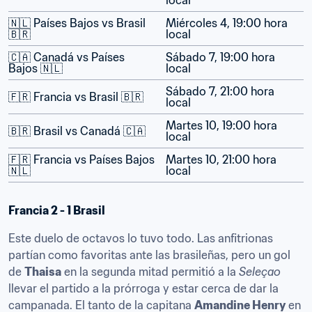
local
🇳🇱 Países Bajos vs Brasil 
Miércoles 4, 19:00 hora 
🇧🇷
local
🇨🇦 Canadá vs Países 
Sábado 7, 19:00 hora 
Bajos 🇳🇱
local
Sábado 7, 21:00 hora 
🇫🇷 Francia vs Brasil 🇧🇷
local
Martes 10, 19:00 hora 
🇧🇷 Brasil vs Canadá 🇨🇦
local
🇫🇷 Francia vs Países Bajos 
Martes 10, 21:00 hora 
🇳🇱
local
Francia 2 - 1 Brasil
Este duelo de octavos lo tuvo todo. Las anfitrionas 
partían como favoritas ante las brasileñas, pero un gol 
de 
Thaisa
 en la segunda mitad permitió a la 
Seleçao
llevar el partido a la prórroga y estar cerca de dar la 
campanada. El tanto de la capitana 
Amandine Henry
 en 