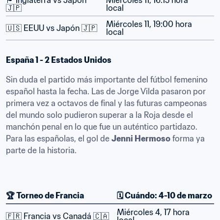
🏴󠁧󠁢󠁥󠁮󠁧󠁿 Inglaterra vs Japón 
Miércoles 11, 16:15 hora 
🇯🇵
local
Miércoles 11, 19:00 hora 
🇺🇸 EEUU vs Japón 🇯🇵
local
España 1 - 2 Estados Unidos
Sin duda el partido más importante del fútbol femenino 
español hasta la fecha. Las de Jorge Vilda pasaron por 
primera vez a octavos de final y las futuras campeonas 
del mundo solo pudieron superar a la Roja desde el 
manchón penal en lo que fue un auténtico partidazo. 
Para las españolas, el gol de 
Jenni Hermoso
 forma ya 
parte de la historia.
🏆 Torneo de Francia
🗓️ Cuándo: 4-10 de marzo
Miércoles 4, 17 hora 
🇫🇷 Francia vs Canadá 🇨🇦