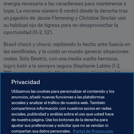
energía necesaria a las canadienses para mantenerse a 
tope. La morena número 6 centró desde la derecha tras 
un jugadón de Jessie Flemming y Christine Sinclair usó 
su habitual ojo de tigresa para no desaprovechar la 
oportunidad (0-2, 52').
Brasil chocó y chocó, repitiendo lo hecho ante Suecia en 
las semifinales, y le costó un mundo generar situaciones 
reales. Sólo Beatriz, con una media vuelta hermosa, 
logró batir a la siempre segura Stephanie Labbe (1-2, 
78'), pero ya era tarde. Ni siquiera con el impulso del 
descuento, las verdeamarelas supieron cómo complicar 
Privacidad
a sus rivales y se quedaron sin la medalla con la que 
Utilizamos las cookies para personalizar el contenido y los
tanto soñaban. Sin embargo, se fueron con el cariño de 
anuncios, añadir nuevas funciones a las plataformas
la torcida, que las ovacinó de todas formas mientras las 
sociales y analizar el tráfico de nuestra web. También
canadienses festejaban alocadamente en el campo.
compartimos información con nuestros socios en redes
sociales, publicidad y análisis sobre el uso que usted hace
de nuestra página. Use los botones de la derecha para
ajustar sus preferencias y solicitar que no se vendan ni
Temas relacionados
compartan sus datos personales.
Portal de Protección