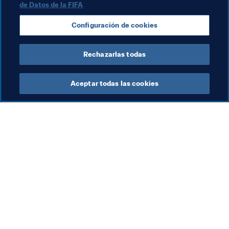
de Datos de la FIFA
Competiciones
Concacaf
Brazil
Canada
Configuración de cookies
CONMEBOL
Rechazarlas todas
Aceptar todas las cookies
La labor de la FIFA
Visite también
Legal
Todos los temas y las 
noticias relacionadas con 
Sistema de traspasos
FIFA
Fútbol femenino
Reportes y documentos
Promoción del fútbol
Fundación FIFA
Innovación