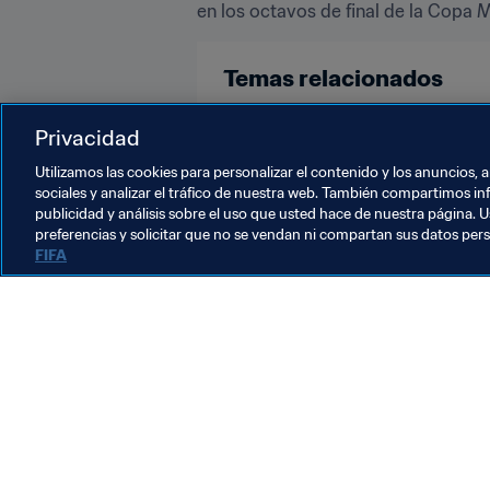
en los octavos de final de la Copa 
Temas relacionados
Competiciones
Sudáfrica
S
Privacidad
Utilizamos las cookies para personalizar el contenido y los anuncios, 
sociales y analizar el tráfico de nuestra web. También compartimos in
publicidad y análisis sobre el uso que usted hace de nuestra página. U
preferencias y solicitar que no se vendan ni compartan sus datos per
FIFA
La labor de la FIFA
Legal
Sistema de traspasos
Fútbol femenino