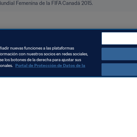
Mundial Femenina de la FIFA Canadá 2015.
udáfrica
Brazil
CAF
CONMEBOL
añadir nuevas funciones a las plataformas
formación con nuestros socios en redes sociales,
se los botones de la derecha para ajustar sus
sonales.
Portal de Protección de Datos de la
Visite también
Todos los temas y las noticias relacionadas con FIFA
Reportes y documentos
Fundación FIFA