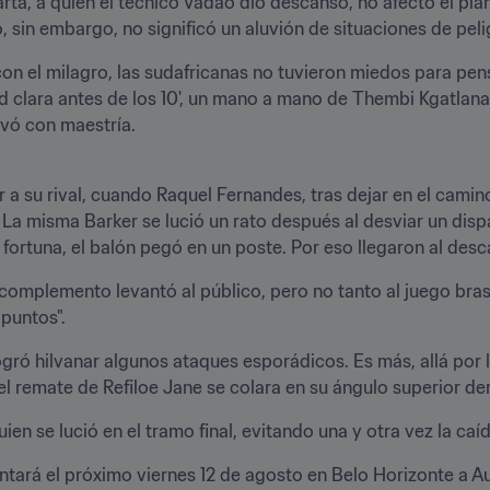
arta, a quien el técnico Vadao dio descanso, no afectó el plan
, sin embargo, no significó un aluvión de situaciones de peli
on el milagro, las sudafricanas no tuvieron miedos para pensa
 clara antes de los 10', un mano a mano de Thembi Kgatlana, 
lvó con maestría.
ar a su rival, cuando Raquel Fernandes, tras dejar en el camin
La misma Barker se lució un rato después al desviar un disp
 fortuna, el balón pegó en un poste. Por eso llegaron al des
 complemento levantó al público, pero no tanto al juego bras
puntos".
ró hilvanar algunos ataques esporádicos. Es más, allá por los
l remate de Refiloe Jane se colara en su ángulo superior de
en se lució en el tramo final, evitando una y otra vez la caíd
entará el próximo viernes 12 de agosto en Belo Horizonte a Aus