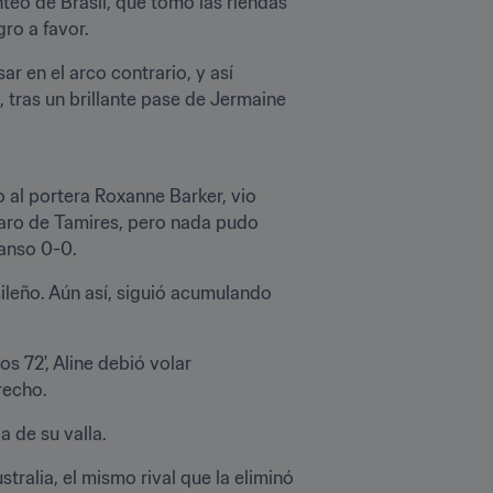
teo de Brasil, que tomó las riendas 
gro a favor.
r en el arco contrario, y así 
tras un brillante pase de Jermaine 
o al portera Roxanne Barker, vio 
aro de Tamires, pero nada pudo 
canso 0-0.
ileño. Aún así, siguió acumulando 
 72', Aline debió volar 
recho.
a de su valla.
tralia, el mismo rival que la eliminó 