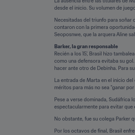
La ausencia entre las titulares de M
desde el inicio. Su volumen de juego
Necesitadas del triunfo para soñar c
contaron con la primera oportunidad
Seoposnwe, que la arquera Aline sa
Barker, la gran responsable
Recién a los 15', Brasil hizo tambale
como una defensora evitaba su gol. 
hacer ante otro de Debinha. Para su
La entrada de Marta en el inicio del
méritos para más no sea "ganar por 
Pese a verse dominada, Sudáfrica log
espectacularmente para evitar que e
No obstante, fue su colega Parker qui
Por los octavos de final, Brasil enfr