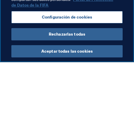
de Datos de la FIFA
Competiciones
Alemania
Alemania
Configuración de cookies
Sweden
UEFA
Rechazarlas todas
Aceptar todas las cookies
La labor de la FIFA
Visite también
Legal
Todos los temas y las 
noticias relacionadas con 
Sistema de traspasos
FIFA
Fútbol femenino
Reportes y documentos
Promoción del fútbol
Fundación FIFA