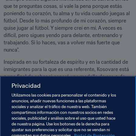
que te preguntas cosas, si vale la pena porque estás 
poniendo tu corazón, tu alma y tu vida cuando juegas al 
fútbol. Desde lo más profundo de mi corazón, siempre 
quise jugar al fútbol. Y siempre creí en mí. A veces es 
difícil, pero sigues yendo para delante, entrenando y 
trabajando. Si lo haces, vas a volver más fuerte que 
nunca".
Inspirada en su fortaleza de espíritu y en la cantidad de 
inmigrantes para la que es una referente, Kosovare está 
a una final de saber si ganará una medalla de oro o de 
plata. Nada quiere más que imitar a Majlinda Kelmendi, 
Privacidad
la judoca que el 7 de agosto ganó el primer oro olímpico 
Utilizamos las cookies para personalizar el contenido y los
de la historia de Kosovo en la categoría de 52kg: "Ella 
anuncios, añadir nuevas funciones a las plataformas
hizo sentir orgulloso a todo el país y yo espero hacer lo 
sociales y analizar el tráfico de nuestra web. También
mismo".
compartimos información con nuestros socios en redes
sociales, publicidad y análisis sobre el uso que usted hace
de nuestra página. Use los botones de la derecha para
ajustar sus preferencias y solicitar que no se vendan ni
Temas relacionados
compartan sus datos personales.
Portal de Protección