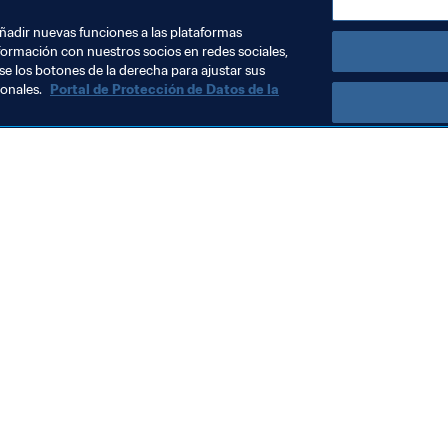
añadir nuevas funciones a las plataformas
formación con nuestros socios en redes sociales,
se los botones de la derecha para ajustar sus
sonales.
Portal de Protección de Datos de la
Visite también
Todos los temas y las noticias relacionadas con FIFA
Reportes y documentos
Fundación FIFA
FIFA Museum
Trabaja con nosotros