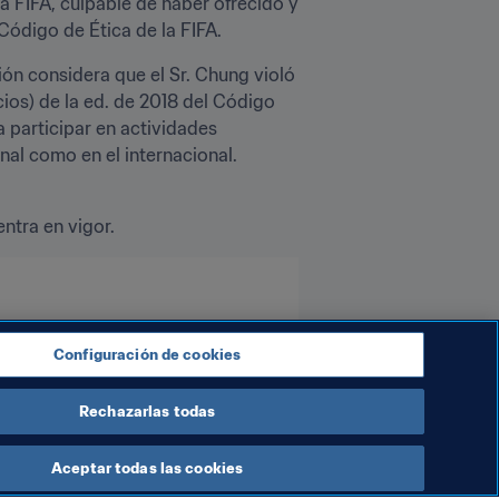
FIFA, culpable de haber ofrecido y 
Código de Ética de la FIFA.
ión considera que el Sr. Chung violó 
ios) de la ed. de 2018 del Código 
 participar en actividades 
nal como en el internacional. 
entra en vigor.
Configuración de cookies
Rechazarlas todas
Aceptar todas las cookies