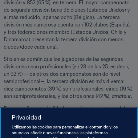
división y 852 (65 %), en tercera. El mayor campeonato 
de segunda división tiene 35 clubes (Estados Unidos) y 
el más reducido, apenas ocho (Bélgica). La tercera 
división más numerosa cuenta con 102 clubes (España), 
y tres federaciones miembro (Estados Unidos, Chile y 
Dinamarca) presentan la tercera división con menos 
clubes (doce cada una).
Si bien es común que los jugadores de las segundas 
divisiones sean profesionales (en 23 de las 25, es decir, 
un 92 %) —los otros dos campeonatos son de nivel 
semiprofesional—, la tercera división es más diversa: 
diez campeonatos (39 %) son profesionales, cinco (19 %) 
son semiprofesionales, y los otros once (42 %), 
amateur
.
Este estudio da visibilidad a otra área importante del 
ecosistema del fútbol y sentará las bases de otras 
Privacidad
iniciativas de informes en el futuro.
Utilizamos las cookies para personalizar el contenido y los
anuncios, añadir nuevas funciones a las plataformas
Pueden consultar el Análisis comparativo de la FIFA de 