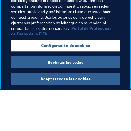
sociales y analizar el tráfico de nuestra web. También
segunda y tercera división, así como el resto de 
compartimos información con nuestros socios en redes
publicaciones del Departamento de Fútbol Profesional 
sociales, publicidad y análisis sobre el uso que usted hace
de nuestra página. Use los botones de la derecha para
de la FIFA, en 
legal.FIFA.com.
ajustar sus preferencias y solicitar que no se vendan ni
compartan sus datos personales.
Portal de Protección
de Datos de la FIFA
Temas relacionados
Configuración de cookies
Legal
Rechazarlas todas
Aceptar todas las cookies
La labor de la FIFA
Visite también
Legal
Todos los temas y las 