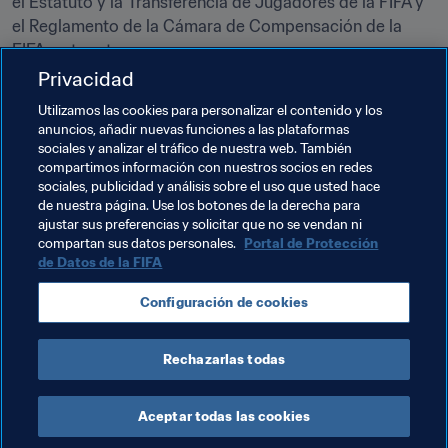
el Estatuto y la Transferencia de Jugadores de la FIFA y 
el Reglamento de la Cámara de Compensación de la 
FIFA, entre otros.
Privacidad
El 
Manual jurídico de la FIFA
 se puede consultar en: 
Utilizamos las cookies para personalizar el contenido y los
https://www.fifa.com/es/legal
.
anuncios, añadir nuevas funciones a las plataformas
sociales y analizar el tráfico de nuestra web. También
compartimos información con nuestros socios en redes
Temas relacionados
sociales, publicidad y análisis sobre el uso que usted hace
de nuestra página. Use los botones de la derecha para
ajustar sus preferencias y solicitar que no se vendan ni
Legal
Educación
compartan sus datos personales.
Portal de Protección
de Datos de la FIFA
Configuración de cookies
Rechazarlas todas
Legal
Aceptar todas las cookies