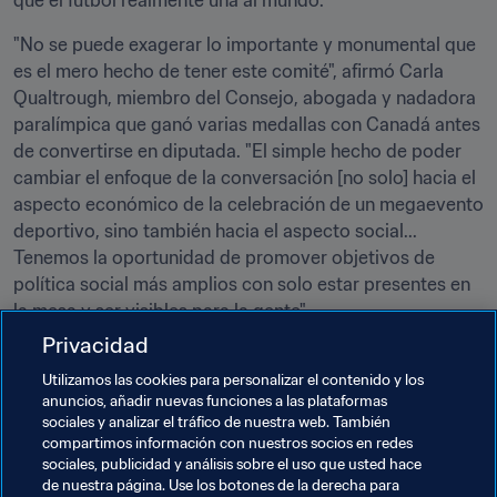
que el fútbol realmente una al mundo.
"No se puede exagerar lo importante y monumental que 
es el mero hecho de tener este comité", afirmó Carla 
Qualtrough, miembro del Consejo, abogada y nadadora 
paralímpica que ganó varias medallas con Canadá antes 
de convertirse en diputada. "El simple hecho de poder 
cambiar el enfoque de la conversación [no solo] hacia el 
aspecto económico de la celebración de un megaevento 
deportivo, sino también hacia el aspecto social... 
Tenemos la oportunidad de promover objetivos de 
política social más amplios con solo estar presentes en 
la mesa y ser visibles para la gente".
Privacidad
Temas relacionados
Utilizamos las cookies para personalizar el contenido y los
anuncios, añadir nuevas funciones a las plataformas
sociales y analizar el tráfico de nuestra web. También
Organización de torneos
compartimos información con nuestros socios en redes
sociales, publicidad y análisis sobre el uso que usted hace
Derechos humanos y lucha contra la discriminación
de nuestra página. Use los botones de la derecha para