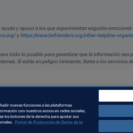
ayuda y apoyo a los que experimentan angustia emocional o 
rs.org/
 y 
https://www.befrienders.org/other-helpline-organi
ce todo lo posible para garantizar que la información sea pr
ernas. Si estás en peligro inminente, llama a los servicios d
anización
England
UEFA
añadir nuevas funciones a las plataformas
formación con nuestros socios en redes sociales,
se los botones de la derecha para ajustar sus
sonales.
Portal de Protección de Datos de la