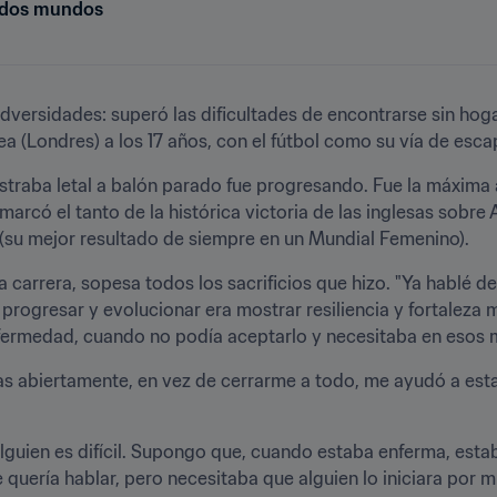
e dos mundos
adversidades: superó las dificultades de encontrarse sin hog
ea (Londres) a los 17 años, con el fútbol como su vía de escap
raba letal a balón parado fue progresando. Fue la máxima art
marcó el tanto de la histórica victoria de las inglesas sobre 
n (su mejor resultado de siempre en un Mundial Femenino). 
a carrera, sopesa todos los sacrificios que hizo. "Ya hablé de
ogresar y evolucionar era mostrar resiliencia y fortaleza men
enfermedad, cuando no podía aceptarlo y necesitaba en esos
sas abiertamente, en vez de cerrarme a todo, me ayudó a esta
lguien es difícil. Supongo que, cuando estaba enferma, estaba
quería hablar, pero necesitaba que alguien lo iniciara por mí