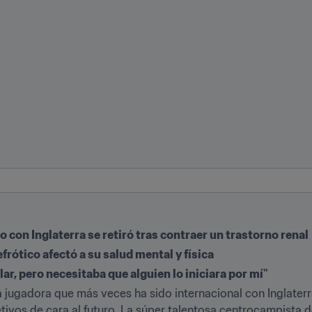
o con Inglaterra se retiró tras contraer un trastorno renal
rótico afectó a su salud mental y física
ar, pero necesitaba que alguien lo iniciara por mí"
a jugadora que más veces ha sido internacional con Inglaterr
ivos de cara al futuro. La súper talentosa centrocampista d