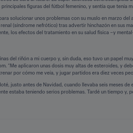
rincipales figuras del fútbol femenino, y sentía que tenía 
ara solucionar unos problemas con su muslo en marzo del añ
renal (síndrome nefrótico) tras advertir hinchazón en sus mano
te, los efectos del tratamiento en su salud física –y mental–
ínas del riñón a mi cuerpo y, sin duda, eso tuvo un papel mu
.com. “Me aplicaron unas dosis muy altas de esteroides, y de
enar por cómo me veía, y jugar partidos era diez veces peo
ploté, justo antes de Navidad, cuando llevaba seis meses de 
te estaba teniendo serios problemas. Tardé un tiempo y, pen