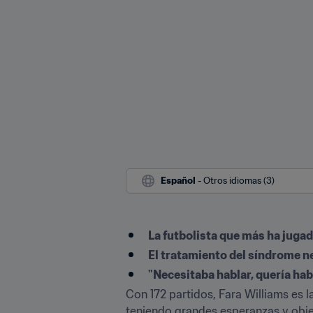
Español
 - Otros idiomas (3)
La futbolista que más ha jugad
El tratamiento del síndrome nef
"Necesitaba hablar, quería habl
Con 172 partidos, Fara Williams es l
teniendo grandes esperanzas y objet