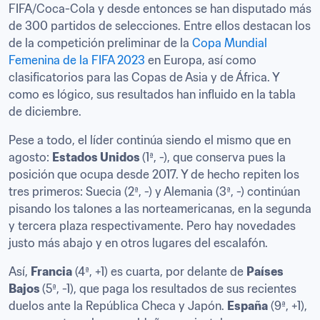
FIFA/Coca-Cola y desde entonces se han disputado más 
de 300 partidos de selecciones. Entre ellos destacan los 
de la competición preliminar de la 
Copa Mundial 
Femenina de la FIFA 2023
 en Europa, así como 
clasificatorios para las Copas de Asia y de África. Y 
como es lógico, sus resultados han influido en la tabla 
de diciembre.
Pese a todo, el líder continúa siendo el mismo que en 
agosto: 
Estados Unidos 
(1ª, -), que conserva pues la 
posición que ocupa desde 2017. Y de hecho repiten los 
tres primeros: Suecia (2ª, -) y Alemania (3ª, -) continúan 
pisando los talones a las norteamericanas, en la segunda 
y tercera plaza respectivamente. Pero hay novedades 
justo más abajo y en otros lugares del escalafón.
Así, 
Francia
 (4ª, +1) es cuarta, por delante de 
Países 
Bajos 
(5ª, -1), que paga los resultados de sus recientes 
duelos ante la República Checa y Japón. 
España
 (9ª, +1), 