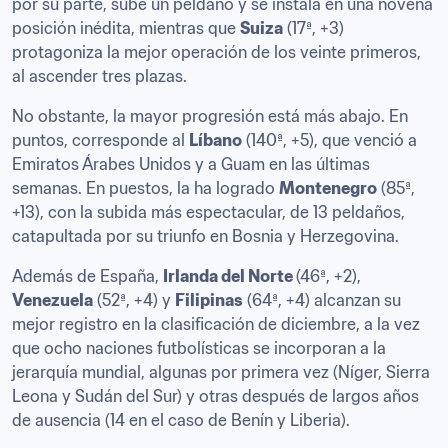
por su parte, sube un peldaño y se instala en una novena 
posición inédita, mientras que 
Suiza
 (17ª, +3) 
protagoniza la mejor operación de los veinte primeros, 
al ascender tres plazas.
No obstante, la mayor progresión está más abajo. En 
puntos, corresponde al 
Líbano
 (140ª, +5), que venció a 
Emiratos Árabes Unidos y a Guam en las últimas 
semanas. En puestos, la ha logrado 
Montenegro
 (85ª, 
+13), con la subida más espectacular, de 13 peldaños, 
catapultada por su triunfo en Bosnia y Herzegovina. 
Además de España, 
Irlanda del Norte 
(46ª, +2), 
Venezuela
 (52ª, +4) y 
Filipinas
 (64ª, +4) alcanzan su 
mejor registro en la clasificación de diciembre, a la vez 
que ocho naciones futbolísticas se incorporan a la 
jerarquía mundial, algunas por primera vez (Níger, Sierra 
Leona y Sudán del Sur) y otras después de largos años 
de ausencia (14 en el caso de Benín y Liberia). 