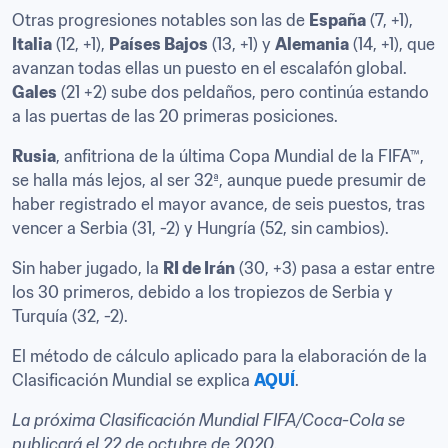
Otras progresiones notables son las de 
España
 (7, +1), 
Italia
 (12, +1), 
Países Bajos
 (13, +1) y 
Alemania
 (14, +1), que 
avanzan todas ellas un puesto en el escalafón global. 
Gales
 (21 +2) sube dos peldaños, pero continúa estando 
a las puertas de las 20 primeras posiciones.
Rusia
, anfitriona de la última Copa Mundial de la FIFA™, 
se halla más lejos, al ser 32ª, aunque puede presumir de 
haber registrado el mayor avance, de seis puestos, tras 
vencer a Serbia (31, -2) y Hungría (52, sin cambios).
Sin haber jugado, la 
RI de Irán
 (30, +3) pasa a estar entre 
los 30 primeros, debido a los tropiezos de Serbia y 
Turquía (32, -2).
El método de cálculo aplicado para la elaboración de la 
Clasificación Mundial se explica 
AQUÍ
.
La próxima Clasificación Mundial FIFA/Coca-Cola se 
publicará el 22 de octubre de 2020.