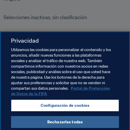
Selecciones inactivas, sin clasificación

ninguna

Privacidad
Utilizamos las cookies para personalizar el contenido y los
anuncios, añadir nuevas funciones a las plataformas
Temas relacionados
sociales y analizar el tráfico de nuestra web. También
compartimos información con nuestros socios en redes
sociales, publicidad y análisis sobre el uso que usted hace
Clasificación masculina
de nuestra página. Use los botones de la derecha para
ajustar sus preferencias y solicitar que no se vendan ni
Clasificación Mundial FIFA
Argentina
Brazil
compartan sus datos personales.
Portal de Protección
de Datos de la FIFA
Curaçao
France
Guinea-Bissau
CAF
Configuración de cookies
UEFA
Concacaf
CONMEBOL
Rechazarlas todas