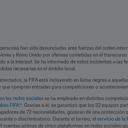
personas han sido denunciadas ante fuerzas del orden interna
lonia y Reino Unido por ofensas cometidas en el transcurso 
do a la Interpol. Se ha informado de estos incidentes a las 
idas necesarias en el ámbito local.
tectados, la FIFA está incluyendo en listas negras a aquella
ir que compren entradas para competiciones o acontecimiento
en las redes sociales
 se ha empleado en distintas competici
ubes FIFA™
. Gracias a él, se garantizó que los 32 equipos par
ugadores de 72 nacionalidades, gozaran de una protección 
ante o discriminatorio. Durante el torneo, el 
servicio de la 
1 cuentas activas de cinco plataformas en redes sociales que