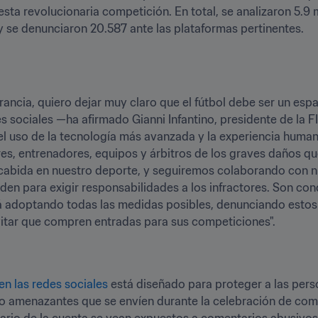
esta revolucionaria competición. En total, se analizaron 5.9 m
 y se denunciaron 20.587 ante las plataformas pertinentes.
rancia, quiero dejar muy claro que el fútbol debe ser un espac
es sociales —ha afirmado Gianni Infantino, presidente de la FI
el uso de la tecnología más avanzada y la experiencia human
res, entrenadores, equipos y árbitros de los graves daños qu
 cabida en nuestro deporte, y seguiremos colaborando con n
den para exigir responsabilidades a los infractores. Son con
stá adoptando todas las medidas posibles, denunciando estos 
evitar que compren entradas para sus competiciones".
en las redes sociales
 está diseñado para proteger a las perso
s o amenazantes que se envíen durante la celebración de com
tario de la cuenta se vean expuestos a comentarios abusivos,