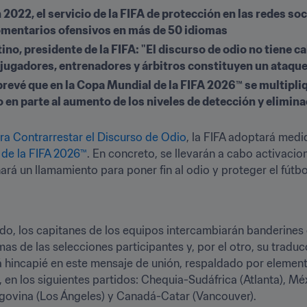
2022, el servicio de la FIFA de protección en las redes soc
omentarios ofensivos en más de 50 idiomas
no, presidente de la FIFA: "El discurso de odio no tiene cab
 jugadores, entrenadores y árbitros constituyen un ataque 
evé que en la Copa Mundial de la FIFA 2026™ se multipliqu
en parte al aumento de los niveles de detección y elimina
ara Contrarrestar el Discurso de Odio
, la FIFA adoptará medid
de la FIFA 2026™
. En concreto, se llevarán a cabo activacion
rá un llamamiento para poner fin al odio y proteger el fútbol
ido, los capitanes de los equipos intercambiarán banderines
omas de las selecciones participantes y, por el otro, su trad
incapié en este mensaje de unión, respaldado por element
, en los siguientes partidos: Chequia-Sudáfrica (Atlanta), M
egovina (Los Ángeles) y Canadá-Catar (Vancouver).