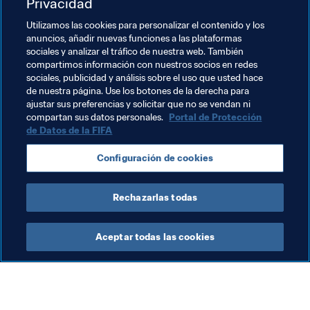
Privacidad
Temas relacionados
Utilizamos las cookies para personalizar el contenido y los
anuncios, añadir nuevas funciones a las plataformas
sociales y analizar el tráfico de nuestra web. También
Football Unites the World
compartimos información con nuestros socios en redes
sociales, publicidad y análisis sobre el uso que usted hace
Copa Mundial Femenina de la FIFA 2023™
de nuestra página. Use los botones de la derecha para
ajustar sus preferencias y solicitar que no se vendan ni
China PR
AFC
compartan sus datos personales.
Portal de Protección
de Datos de la FIFA
Configuración de cookies
Rechazarlas todas
Football Unites the World
Aceptar todas las cookies
Todo el contenido 
de la campaña 