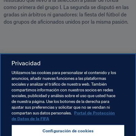
resultado que llevó a la selección a pasar de ronda 
como primera del grupo I. La segunda se disputó en las 
gradas sin árbitros ni ganadores: la fiesta del fútbol de 
dos grupos de aficionados unidos por la misma pasión.
Temas relacionados
Privacidad
Utilizamos las cookies para personalizar el contenido y los
Organización de torneos
anuncios, añadir nuevas funciones a las plataformas
sociales y analizar el tráfico de nuestra web. También
Football Unites the World
compartimos información con nuestros socios en redes
sociales, publicidad y análisis sobre el uso que usted hace
Copa Mundial de la FIFA 2026™
Norway
de nuestra página. Use los botones de la derecha para
ajustar sus preferencias y solicitar que no se vendan ni
UEFA
France
compartan sus datos personales.
Portal de Protección
de Datos de la FIFA
Configuración de cookies