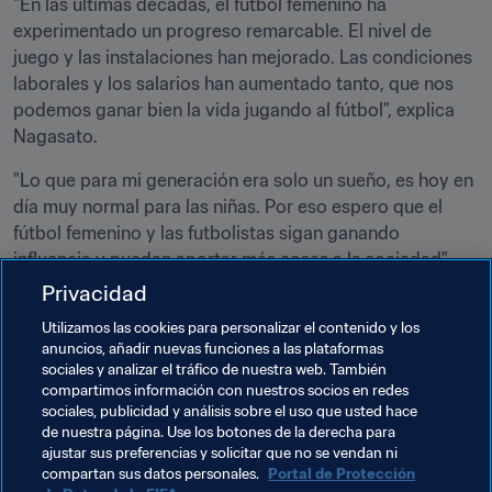
"En las últimas décadas, el fútbol femenino ha 
experimentado un progreso remarcable. El nivel de 
juego y las instalaciones han mejorado. Las condiciones 
laborales y los salarios han aumentado tanto, que nos 
podemos ganar bien la vida jugando al fútbol", explica 
Nagasato.
"Lo que para mi generación era solo un sueño, es hoy en 
día muy normal para las niñas. Por eso espero que el 
fútbol femenino y las futbolistas sigan ganando 
influencia y puedan aportar más cosas a la sociedad".
Privacidad
Temas relacionados
Utilizamos las cookies para personalizar el contenido y los
anuncios, añadir nuevas funciones a las plataformas
sociales y analizar el tráfico de nuestra web. También
Football Unites the World
compartimos información con nuestros socios en redes
sociales, publicidad y análisis sobre el uso que usted hace
Copa Mundial Femenina de la FIFA 2023™
Japan
de nuestra página. Use los botones de la derecha para
ajustar sus preferencias y solicitar que no se vendan ni
AFC
compartan sus datos personales.
Portal de Protección