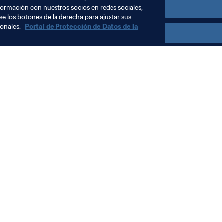
formación con nuestros socios en redes sociales,
se los botones de la derecha para ajustar sus
sonales.
Portal de Protección de Datos de la
Visite también
Todos los temas y las noticias relacionadas con FIFA
Reportes y documentos
Fundación FIFA
FIFA Museum
Trabaja con nosotros