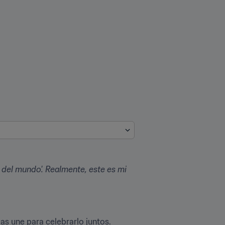
del mundo'. Realmente, este es mi 
La Copa Mundial de la FIFA, a través del poder del fútbol, atrae a personas de todo el planeta y las une para celebrarlo juntos. 