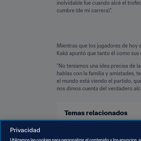
inolvidable fue cuando alcé el trof
cumbre (de mi carrera)".

Mientras que los jugadores de hoy e
Kaká apuntó que tanto él como sus 
"No teníamos una idea precisa de l
hablas con la familia y amistades, t
el mundo está viendo el partido, que
nos dimos cuenta del verdadero alc
Temas relacionados
Football Unites the World
Brazi
Privacidad
Utilizamos las cookies para personalizar el contenido y los anuncios, 