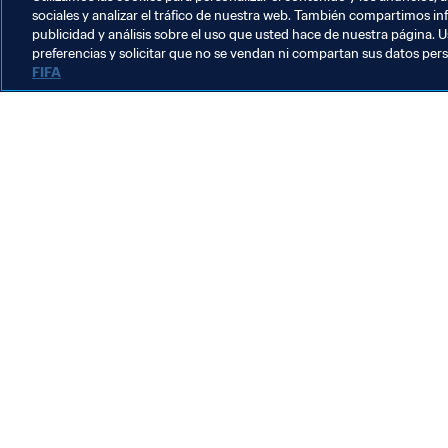
sociales y analizar el tráfico de nuestra web. También compartimos in
publicidad y análisis sobre el uso que usted hace de nuestra página. U
preferencias y solicitar que no se vendan ni compartan sus datos per
FIFA
La labor de la FIFA
Legal
Sistema de traspasos
Fútbol femenino
Promoción del fútbol
Innovación
Desarrollo del talento
Organización de los torneos
Sostenibilidad
Derechos humanos y lucha contra la discriminación