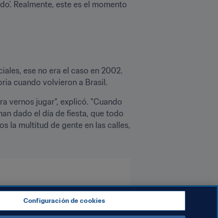
do'. Realmente, este es el momento 
ales, ese no era el caso en 2002. 
ia cuando volvieron a Brasil.
 vernos jugar", explicó. "Cuando 
an dado el día de fiesta, que todo 
 la multitud de gente en las calles, 
Configuración de cookies