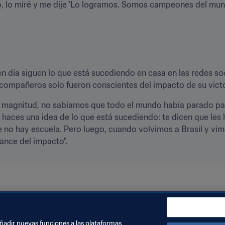
eo, lo miré y me dije 'Lo logramos. Somos campeones del mun
n día siguen lo que está sucediendo en casa en las redes soci
compañeros solo fueron conscientes del impacto de su victor
a magnitud, no sabíamos que todo el mundo había parado para
e haces una idea de lo que está sucediendo: te dicen que les h
 no hay escuela. Pero luego, cuando volvimos a Brasil y vimos
ance del impacto".
l
CONMEBOL
añadir nuevas funciones a las plataformas