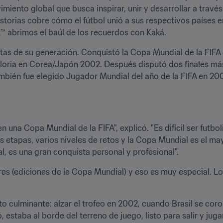
imiento global que busca inspirar, unir y desarrollar a través
orias cobre cómo el fútbol unió a sus respectivos países en 
™ abrimos el baúl de los recuerdos con Kaká.
stas de su generación. Conquistó la Copa Mundial de la FIFA 
gloria en Corea/Japón 2002. Después disputó dos finales más
ién fue elegido Jugador Mundial del año de la FIFA en 20
n una Copa Mundial de la FIFA", explicó. "Es difícil ser futboli
s etapas, varios niveles de retos y la Copa Mundial es el may
l, es una gran conquista personal y profesional".
 tres (ediciones de le Copa Mundial) y eso es muy especial. L
o culminante: alzar el trofeo en 2002, cuando Brasil se coronó
, estaba al borde del terreno de juego, listo para salir y ju