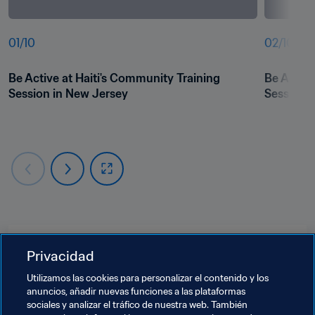
01
/
10
02
/
10
Be Active at Haiti's Community Training 
Be Active
Session in New Jersey
Session 
Temas relacionados
Privacidad
Utilizamos las cookies para personalizar el contenido y los
Organización de torneos
Bring the Moves
anuncios, añadir nuevas funciones a las plataformas
sociales y analizar el tráfico de nuestra web. También
Organización
Copa Mundial de la FIFA 2026™