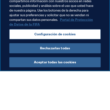
compartimos información con nuestros socios en redes
sociales, publicidad y análisis sobre el uso que usted hace
Haiti
Concacaf
Curaçao
Uzbekistan
de nuestra página. Use los botones de la derecha para
ajustar sus preferencias y solicitar que no se vendan ni
AFC
USA
compartan sus datos personales.
Portal de Protección
de Datos de la FIFA
Configuración de cookies
Rechazarlas todas
Bring the moves
Aceptar todas las cookies
Bring the Moves
Bri
BE ACTIVE
La
FI
ce
7 j
co