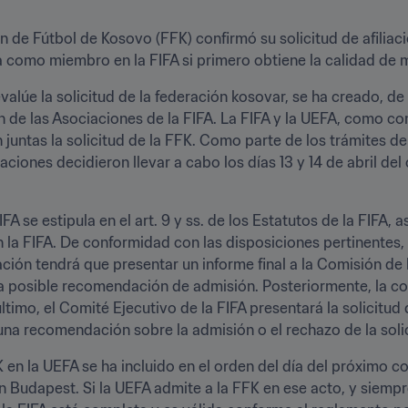
n de Fútbol de Kosovo (FFK) confirmó su solicitud de afiliaci
a como miembro en la FIFA si primero obtiene la calidad de 
evalúe la solicitud de la federación kosovar, se ha creado, d
n de las Asociaciones de la FIFA. La FIFA y la UEFA, como co
juntas la solicitud de la FFK. Como parte de los trámites de 
ciones decidieron llevar a cabo los días 13 y 14 de abril del 
A se estipula en el art. 9 y ss. de los Estatutos de la FIFA, 
la FIFA. De conformidad con las disposiciones pertinentes, 
ión tendrá que presentar un informe final a la Comisión de l
la posible recomendación de admisión. Posteriormente, la co
ltimo, el Comité Ejecutivo de la FIFA presentará la solicitud 
una recomendación sobre la admisión o el rechazo de la soli
K en la UEFA se ha incluido en el orden del día del próximo 
 Budapest. Si la UEFA admite a la FFK en ese acto, y siempre