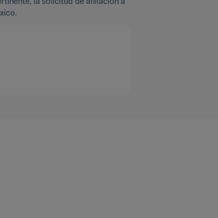
nente, la solicitud de afiliación a 
xico.