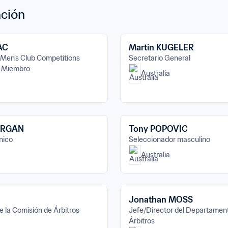
ción
AC
Martin KUGELER
Men’s Club Competitions 
Secretario General
- Miembro
Australia
ORGAN
Tony POPOVIC
nico
Seleccionador masculino
Australia
Jonathan MOSS
e la Comisión de Árbitros
Jefe/Director del Departament
Árbitros