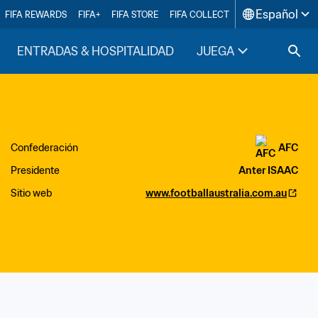
Español
FIFA REWARDS
FIFA+
FIFA STORE
FIFA COLLECT
ENTRADAS & HOSPITALIDAD
JUEGA
INSIDE F
Confederación
AFC
Presidente
Anter ISAAC
Sitio web
www.footballaustralia.com.au