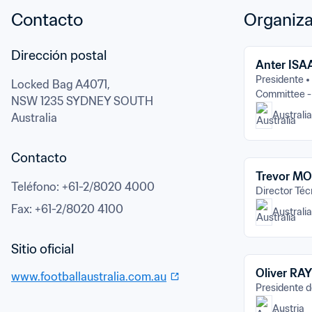
Contacto
Organiza
Anter ISA
Presidente
Locked Bag A4071,
Committee 
NSW 1235 SYDNEY SOUTH
Australia
Australia
Contacto
Trevor M
Teléfono
: 
+61-2/8020 4000
Director Téc
Fax
: 
+61-2/8020 4100
Australia
Oliver RAY
www.footballaustralia.com.au
Presidente d
Austria