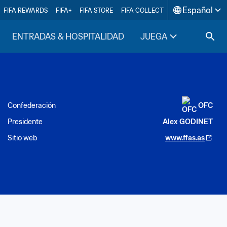
Español
FIFA REWARDS
FIFA+
FIFA STORE
FIFA COLLECT
ENTRADAS & HOSPITALIDAD
JUEGA
INSIDE F
Confederación
OFC
Presidente
Alex GODINET
Sitio web
www.ffas.as