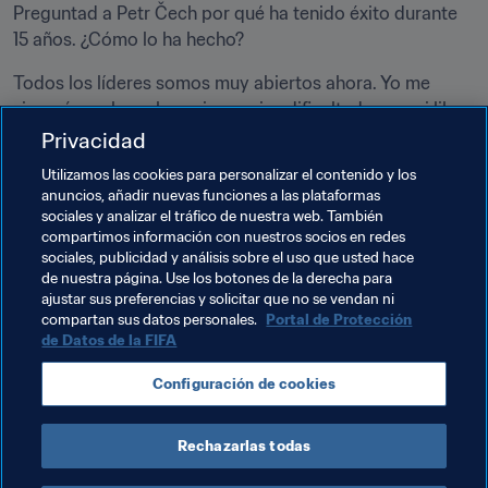
Preguntad a Petr Čech por qué ha tenido éxito durante 
15 años. ¿Cómo lo ha hecho?
Todos los líderes somos muy abiertos ahora. Yo me 
sinceré mucho sobre mis propias dificultades en mi libro. 
Los líderes son vulnerables y siempre lo serán. Ser 
Privacidad
abierto y sincero contigo mismo y no culpar a los demás 
Utilizamos las cookies para personalizar el contenido y los
son algunos de los temas que me gustaría abordar.
anuncios, añadir nuevas funciones a las plataformas
sociales y analizar el tráfico de nuestra web. También
compartimos información con nuestros socios en redes
sociales, publicidad y análisis sobre el uso que usted hace
de nuestra página. Use los botones de la derecha para
ajustar sus preferencias y solicitar que no se vendan ni
compartan sus datos personales.
Portal de Protección
de Datos de la FIFA
Temas relacionados
Configuración de cookies
Promoción del fútbol
England
Alemania
Rechazarlas todas