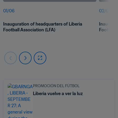
01
/
06
02
/
06
Inauguration of headquarters of Liberia 
Inaugurat
Football Association (LFA)
Football 
PROMOCIÓN DEL FÚTBOL
Liberia vuelve a ver la luz