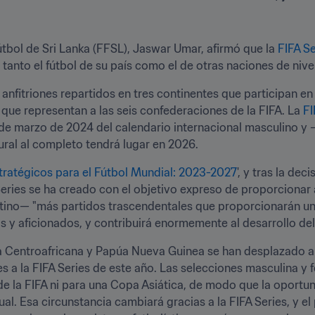
útbol de Sri Lanka (FFSL), Jaswar Umar, afirmó que la 
FIFA Se
 tanto el fútbol de su país como el de otras naciones de nive
anfitriones repartidos en tres continentes que participan en la
que representan a las seis confederaciones de la FIFA. La 
FI
 de marzo de 2024 del calendario internacional masculino y
ural al completo tendrá lugar en 2026.
tratégicos para el Fútbol Mundial: 2023-2027
', y tras la de
Series se ha creado con el objetivo expreso de proporcionar 
antino— "más partidos trascendentales que proporcionarán u
s y aficionados, y contribuirá enormemente al desarrollo del 
 Centroafricana y Papúa Nueva Guinea se han desplazado a S
 a la FIFA Series de este año. Las selecciones masculina y 
e la FIFA ni para una Copa Asiática, de modo que la oportuni
al. Esa circunstancia cambiará gracias a la FIFA Series, y e