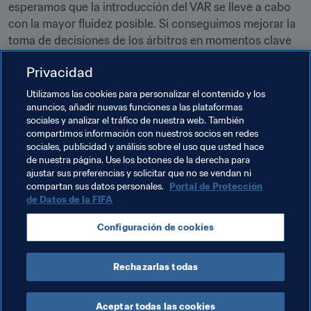
esperamos que la introducción del VAR se lleve a cabo 
con la mayor fluidez posible. Si conseguimos mejorar la 
toma de decisiones de los árbitros en momentos clave 
del juego, habremos hecho una cosa muy buena", afirmó 
Privacidad
Kulusic.
Utilizamos las cookies para personalizar el contenido y los
El VAR está pensado para ayudar a los árbitros en cuatro 
anuncios, añadir nuevas funciones a las plataformas
tipos de situaciones principales: goles, penaltis, tarjetas 
sociales y analizar el tráfico de nuestra web. También
rojas y confusiones de identidad. 
compartimos información con nuestros socios en redes
sociales, publicidad y análisis sobre el uso que usted hace
de nuestra página. Use los botones de la derecha para
ajustar sus preferencias y solicitar que no se vendan ni
Temas relacionados
compartan sus datos personales.
Portal de Protección
de Datos de la FIFA
Promoción del fútbol
Configuración de cookies
Programa Forward de la FIFA
Croatia
UEFA
Rechazarlas todas
Aceptar todas las cookies