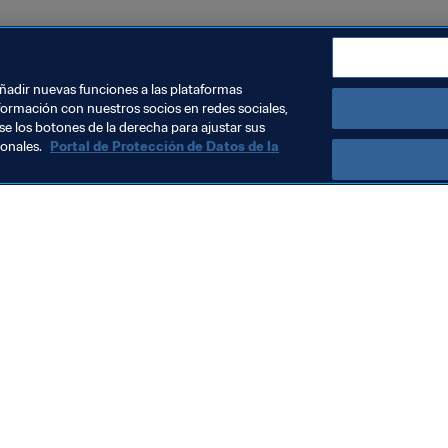
añadir nuevas funciones a las plataformas
formación con nuestros socios en redes sociales,
se los botones de la derecha para ajustar sus
sonales.
Portal de Protección de Datos de la
rganización
Organización
eclaración atribuible al
Aclaraciones 
residente de la FIFA
propuesta de
Enterprise (F
1 jul 2026
31 jul 2026