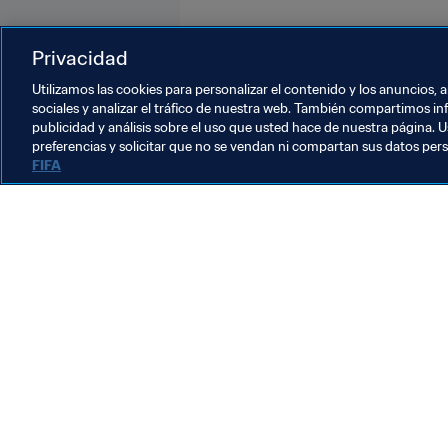
Privacidad
Utilizamos las cookies para personalizar el contenido y los anuncios, 
sociales y analizar el tráfico de nuestra web. También compartimos in
publicidad y análisis sobre el uso que usted hace de nuestra página. U
Desarrollo del fútbol
preferencias y solicitar que no se vendan ni compartan sus datos per
FIFA
Fútbol Femenino
O
El desarrollo del fútbol
D
femenino (julio de 2026)
p
6 ago 2026
3