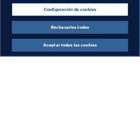
Presidente de la FIFA
Federaciones miembro
Configuración de cookies
Organización
Organización
France
Rechazarlas todas
Aceptar todas las cookies
La labor de la FIFA
Visite también
Legal
Todos los temas y las 
noticias relacionadas con 
Sistema de traspasos
FIFA
Fútbol femenino
Reportes y documentos
Promoción del fútbol
Fundación FIFA
Innovación
FIFA Museum