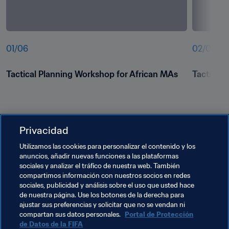
01
/
06
02
/
06
Tactical Planning Workshop for African MAs
Tactical 
Privacidad
Utilizamos las cookies para personalizar el contenido y los
anuncios, añadir nuevas funciones a las plataformas
sociales y analizar el tráfico de nuestra web. También
compartimos información con nuestros socios en redes
Temas relacionados
sociales, publicidad y análisis sobre el uso que usted hace
de nuestra página. Use los botones de la derecha para
ajustar sus preferencias y solicitar que no se vendan ni
Programa Forward de la FIFA
compartan sus datos personales.
Portal de Protección
de Datos de la FIFA