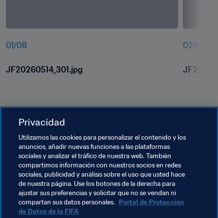
01
/
08
02
/
08
JF20260514_301.jpg
JF202605
Privacidad
Utilizamos las cookies para personalizar el contenido y los
anuncios, añadir nuevas funciones a las plataformas
sociales y analizar el tráfico de nuestra web. También
compartimos información con nuestros socios en redes
Temas relacionados
sociales, publicidad y análisis sobre el uso que usted hace
de nuestra página. Use los botones de la derecha para
ajustar sus preferencias y solicitar que no se vendan ni
Programa Forward de la FIFA
Austria
UEFA
compartan sus datos personales.
Portal de Protección
de Datos de la FIFA