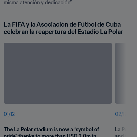
misma atención y dedicación”.
La FIFA y la Asociación de Fútbol de Cuba 
celebran la reapertura del Estadio La Polar
01
/
12
02
/
12
The La Polar stadium is now a “symbol of 
La Polar’s
pride” thanks to more than USD 2.0m in 
and tran