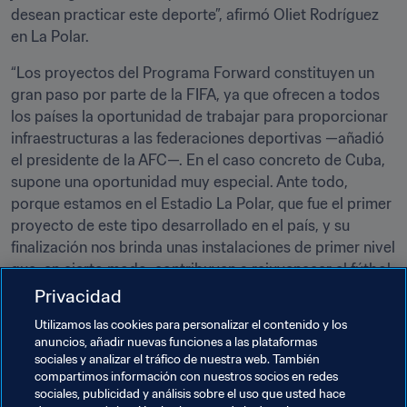
desean practicar este deporte”, afirmó Oliet Rodríguez 
en La Polar.
“Los proyectos del Programa Forward constituyen un 
gran paso por parte de la FIFA, ya que ofrecen a todos 
los países la oportunidad de trabajar para proporcionar 
infraestructuras a las federaciones deportivas —añadió 
el presidente de la AFC—. En el caso concreto de Cuba, 
supone una oportunidad muy especial. Ante todo, 
porque estamos en el Estadio La Polar, que fue el primer 
proyecto de este tipo desarrollado en el país, y su 
finalización nos brinda unas instalaciones de primer nivel 
que, en cierto modo, contribuyen a rejuvenecer el fútbol 
cubano”.
Privacidad
Utilizamos las cookies para personalizar el contenido y los
anuncios, añadir nuevas funciones a las plataformas
Temas relacionados
sociales y analizar el tráfico de nuestra web. También
compartimos información con nuestros socios en redes
sociales, publicidad y análisis sobre el uso que usted hace
Programa Forward de la FIFA