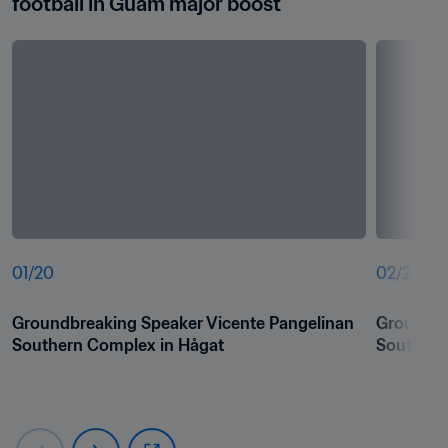
football in Guam major boost 
01
/
20
02
/
20
Groundbreaking Speaker Vicente Pangelinan 
Groundbr
Southern Complex in Hågat
Southern