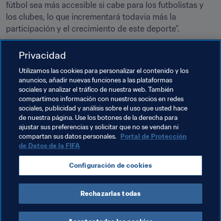
fútbol sea más accesible si cabe para los futbolistas y 
los clubes, lo que incrementará todavía más la 
participación y el crecimiento de este deporte”.
Privacidad
Utilizamos las cookies para personalizar el contenido y los
anuncios, añadir nuevas funciones a las plataformas
Temas relacionados
sociales y analizar el tráfico de nuestra web. También
compartimos información con nuestros socios en redes
sociales, publicidad y análisis sobre el uso que usted hace
Programa Forward de la FIFA
Fundación FIFA
de nuestra página. Use los botones de la derecha para
ajustar sus preferencias y solicitar que no se vendan ni
Organización
Guam
AFC
compartan sus datos personales.
Portal de Protección
de Datos de la FIFA
Configuración de cookies
Rechazarlas todas
FIFA Forward