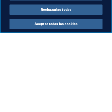
CONMEBOL
Rechazarlas todas
Aceptar todas las cookies
La labor de la FIFA
Visite también
Legal
Todos los temas y las 
noticias relacionadas con 
Sistema de traspasos
FIFA
Fútbol femenino
Reportes y documentos
Promoción del fútbol
Fundación FIFA
Innovación
FIFA Museum
Desarrollo del talento
Trabaja con nosotros
Organización de los 