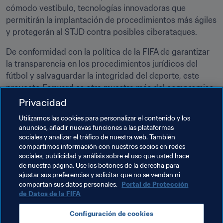
cómodo vestíbulo, tecnologías innovadoras que 
permitirán la implantación de procedimientos más ágiles 
y protegerán al STJD contra posibles ciberataques.
De conformidad con la política de la FIFA de garantizar 
la transparencia en los procedimientos jurídicos del 
fútbol y salvaguardar la integridad del deporte, este 
proyecto Forward es otra muestra más del compromiso 
de la CBF de continuar desarrollado el fútbol brasileño 
Privacidad
mediante la promoción del juego limpio, el respeto por 
Utilizamos las cookies para personalizar el contenido y los
las reglas del fútbol y el papel de sus órganos 
anuncios, añadir nuevas funciones a las plataformas
independientes, y 
garantizar las competiciones justas 
sociales y analizar el tráfico de nuestra web. También
y equilibradas
compartimos información con nuestros socios en redes
.
sociales, publicidad y análisis sobre el uso que usted hace
de nuestra página. Use los botones de la derecha para
ajustar sus preferencias y solicitar que no se vendan ni
Temas relacionados
compartan sus datos personales.
Portal de Protección
de Datos de la FIFA
Programa Forward de la FIFA
Brazil
Configuración de cookies