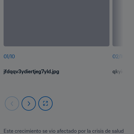
01
/
10
02
/
10
jfdqqv3ydiertjeg7yld.jpg
qkyie2lsb
Este crecimiento se vio afectado por la crisis de salud 