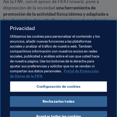
Así la FMF, con el apoyo de FIFA Forward, pone a 
disposición de la sociedad 
una herramienta de 
promoción de la actividad física idónea y adaptada a 
las circunstancias actuales
, y vuelve a demostrar el 
enorme potencial del fútbol como vector de 
Privacidad
transformación social, promotor de estilos de vida 
Utilizamos las cookies para personalizar el contenido y los
saludables y valores sociales de convivencia, poniendo 
anuncios, añadir nuevas funciones a las plataformas
de manifiesto y actualidad 
su lema “
si jugamos todos, 
sociales y analizar el tráfico de nuestra web. También
ganamos juntos”
.
compartimos información con nuestros socios en redes
sociales, publicidad y análisis sobre el uso que usted hace
de nuestra página. Use los botones de la derecha para
ajustar sus preferencias y solicitar que no se vendan ni
Temas relacionados
compartan sus datos personales.
Portal de Protección
de Datos de la FIFA
Programa Forward de la FIFA
México
Configuración de cookies
Concacaf
Rechazarlas todas
Aceptar todas las cookies