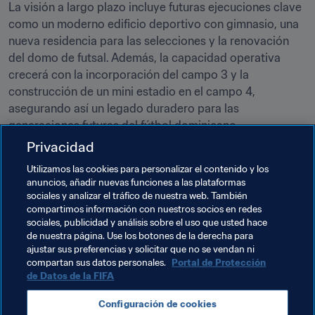
La visión a largo plazo incluye futuras ejecuciones clave 
como un moderno edificio deportivo con gimnasio, una 
nueva residencia para las selecciones y la renovación 
del domo de futsal. Además, la capacidad operativa 
crecerá con la incorporación del campo 3 y la 
construcción de un mini estadio en el campo 4, 
asegurando así un legado duradero para las 
generaciones futuras del fútbol dominicano.
Privacidad
Temas relacionados
Utilizamos las cookies para personalizar el contenido y los
anuncios, añadir nuevas funciones a las plataformas
sociales y analizar el tráfico de nuestra web. También
Programa Forward de la FIFA
compartimos información con nuestros socios en redes
sociales, publicidad y análisis sobre el uso que usted hace
Presidente de la FIFA
Dominican Republic
de nuestra página. Use los botones de la derecha para
ajustar sus preferencias y solicitar que no se vendan ni
Concacaf
compartan sus datos personales.
Portal de Protección
de Datos de la FIFA
Configuración de cookies