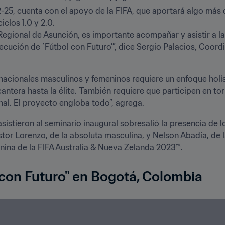
2-25, cuenta con el apoyo de la FIFA, que aportará algo más
los 1.0 y 2.0.

a Regional de Asunción, es importante acompañar y asistir a 
ecución de ´Fútbol con Futuro’”, dice Sergio Palacios, Coordi
nacionales masculinos y femeninos requiere un enfoque holíst
ntera hasta la élite. También requiere que participen en tor
nal. El proyecto engloba todo”, agrega.
istieron al seminario inaugural sobresalió la presencia de l
r Lorenzo, de la absoluta masculina, y Nelson Abadía, de l
ina de la FIFA Australia & Nueva Zelanda 2023™.
 con Futuro" en Bogotá, Colombia