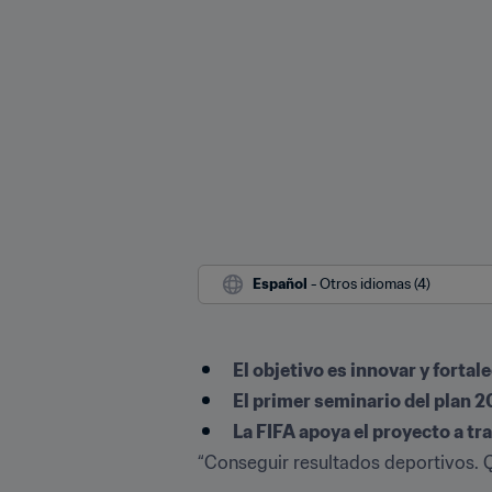
Español
 - Otros idiomas (4)
El objetivo es innovar y fortal
El primer seminario del plan 2
La FIFA apoya el proyecto a t
“Conseguir resultados deportivos. Qu