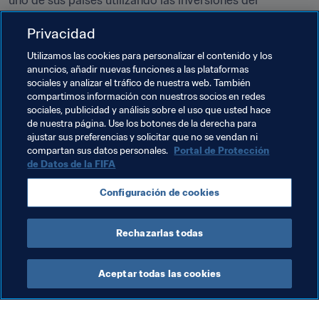
uno de sus países utilizando las inversiones del 
Programa de Desarrollo Forward de la FIFA de manera 
Privacidad
efectiva y responsable.
Utilizamos las cookies para personalizar el contenido y los
anuncios, añadir nuevas funciones a las plataformas
sociales y analizar el tráfico de nuestra web. También
compartimos información con nuestros socios en redes
Temas relacionados
sociales, publicidad y análisis sobre el uso que usted hace
de nuestra página. Use los botones de la derecha para
ajustar sus preferencias y solicitar que no se vendan ni
Programa Forward de la FIFA
Honduras
compartan sus datos personales.
Portal de Protección
de Datos de la FIFA
Panama
Colombia
Uruguay
Bolivia
Configuración de cookies
CONMEBOL
Rechazarlas todas
Aceptar todas las cookies