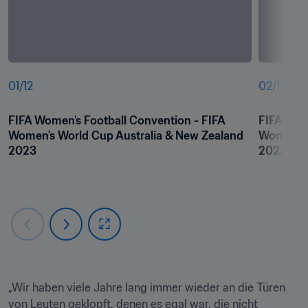
01
/
12
02
/
12
FIFA Women's Football Convention - FIFA 
FIFA Wome
Women's World Cup Australia & New Zealand 
Women's 
2023
2023
„Wir haben viele Jahre lang immer wieder an die Türen 
von Leuten geklopft, denen es egal war, die nicht 