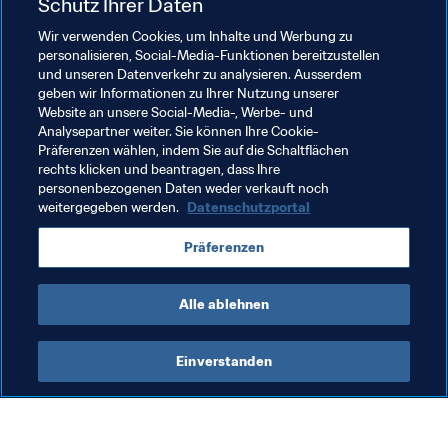
Schutz Ihrer Daten
Wir verwenden Cookies, um Inhalte und Werbung zu
personalisieren, Social-Media-Funktionen bereitzustellen
und unseren Datenverkehr zu analysieren. Ausserdem
geben wir Informationen zu Ihrer Nutzung unserer
Verwandte Themen
Website an unsere Social-Media-, Werbe- und
Analysepartner weiter. Sie können Ihre Cookie-
Präferenzen wählen, indem Sie auf die Schaltflächen
Frauenfussball
Organisation
rechts klicken und beantragen, dass Ihre
personenbezogenen Daten weder verkauft noch
FIFA Frauen-Weltmeisterschaft Australien & 
weitergegeben werden.
Datenschutzportal
Neuseeland 2023™
Präferenzen
Australia
AFC
Alle ablehnen
Einverstanden