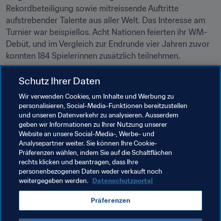
Rekordbeteiligung sowie mitreissende Auftritte 
aufstrebender Talente aus aller Welt. Das Interesse am 
Turnier war beispiellos. Acht Nationen feierten ihr WM-
Debüt, und im Vergleich zur Endrunde vier Jahren zuvor 
konnten 184 Spielerinnen zusätzlich teilnehmen.
Schutz Ihrer Daten
Wir verwenden Cookies, um Inhalte und Werbung zu
personalisieren, Social-Media-Funktionen bereitzustellen
und unseren Datenverkehr zu analysieren. Ausserdem
Verwandte Themen
geben wir Informationen zu Ihrer Nutzung unserer
Website an unsere Social-Media-, Werbe- und
Analysepartner weiter. Sie können Ihre Cookie-
Organisation von Turnieren
Frauenfussball
Präferenzen wählen, indem Sie auf die Schaltflächen
rechts klicken und beantragen, dass Ihre
FIFA-Präsident
Organisation
Organisation
personenbezogenen Daten weder verkauft noch
weitergegeben werden.
Datenschutzportal
Präferenzen