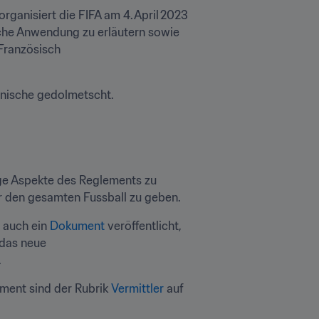
rganisiert die FIFA am 4. April 2023 
eine öffentliche Onlinekonferenz, um die wichtigsten Bestimmungen zu präsentieren, die praktische Anwendung zu erläutern sowie 
Französisch 
anische gedolmetscht. 
ge Aspekte des Reglements zu 
ür den gesamten Fussball zu geben. 
 auch ein 
Dokument
 veröffentlicht, 
das neue 
 
ement sind der Rubrik 
Vermittler
 auf 