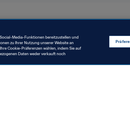
on
Agenten
Social-Media-Funktionen bereitzustellen und
Präfer
ionen zu Ihrer Nutzung unserer Website an
Ihre Cookie-Präferenzen wählen, indem Sie auf
nbezogenen Daten weder verkauft noch
en Sie auch
chrichten und Themen
e und Dokumente
ftung
seum