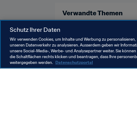
Verwandte Themen
Agenten
Recht
Organisati
Schutz Ihrer Daten
Wir verwenden Cookies, um Inhalte und Werbung zu personalisieren, 
unseren Datenverkehr zu analysieren. Ausserdem geben wir Informat
unsere Social-Media-, Werbe- und Analysepartner weiter. Sie können 
die Schaltflächen rechts klicken und beantragen, dass Ihre persone
weitergegeben werden.
Datenschutzportal
Was die FIFA macht
Besuch
Legal
Alle Na
Transfersystem
Bericht
Frauenfussball
FIFA-Sti
Fussballförderung
FIFA Mu