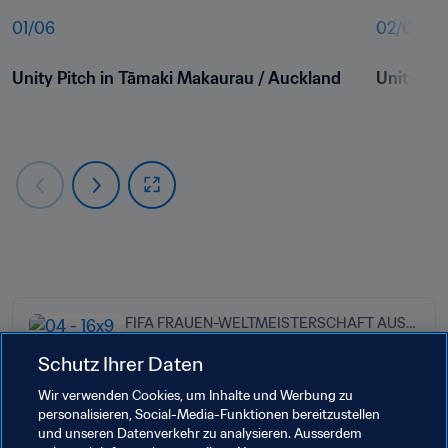
01
/
06
02
/
06
Unity Pitch in Tāmaki Makaurau / Auckland
Unity Pi
FIFA FRAUEN-WELTMEISTERSCHAFT AUSTRALIEN & NEUSEELAND 2023™
Beginn des WM-Countdowns in
Schutz Ihrer Daten
"Down Under" im Zeichen der
Wir verwenden Cookies, um Inhalte und Werbung zu
Gemeinschaft
personalisieren, Social-Media-Funktionen bereitzustellen
und unseren Datenverkehr zu analysieren. Ausserdem