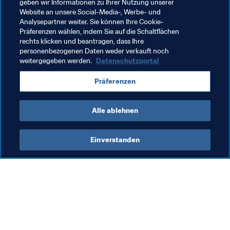
geben wir Informationen zu Ihrer Nutzung unserer
Verwandte Themen
Website an unsere Social-Media-, Werbe- und
Analysepartner weiter. Sie können Ihre Cookie-
Präferenzen wählen, indem Sie auf die Schaltflächen
Organisation
rechts klicken und beantragen, dass Ihre
personenbezogenen Daten weder verkauft noch
FIFA Frauen-Weltmeisterschaft Australien & 
weitergegeben werden.
Datenschutzportal
Neuseeland 2023™
Präferenzen
New Zealand
OFC
Alle ablehnen
Einverstanden
Was die FIFA macht
Besuchen Sie auch
Legal
Alle Nachrichten und 