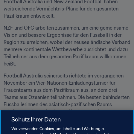
Football Australia und New Zealand Football haben 
weitreichende Vermächtnis-Pläne für den gesamten 
Pazifikraum entwickelt. 
NZF und OFC arbeiten zusammen, um eine gemeinsame 
Vision und bessere Ergebnisse für den Fussball in der 
Region zu erreichen, wobei der neuseeländische Verband 
mehrere kontinentale Wettbewerbe ausrichtet und dazu 
Teilnehmer aus dem gesamten Pazifikraum willkommen 
heißt. 
Football Australia seinerseits richtete im vergangenen 
November ein Vier-Nationen-Einladungsturnier für 
Frauenteams aus dem Pazifikraum aus, an dem drei 
Teams aus Ozeanien teilnahmen. Die besten behinderten 
Fussballerinnen des asiatisch-pazifischen Raums 
wiederum nehmen in einigen Monaten an der ersten 
Schutz Ihrer Daten
Auflage der IFCPF Asien-Ozeanien-Meisterschaft 2023 
teil. 
Wir verwenden Cookies, um Inhalte und Werbung zu