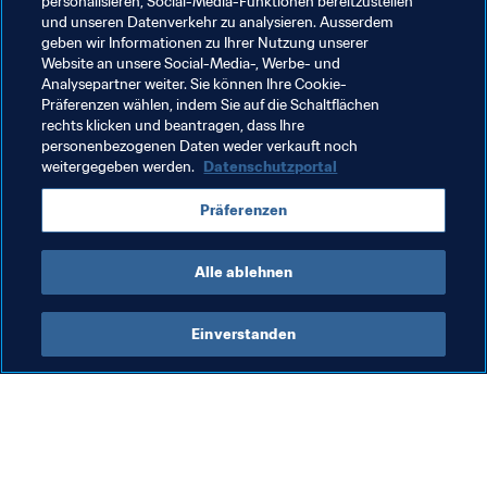
personalisieren, Social-Media-Funktionen bereitzustellen
und unseren Datenverkehr zu analysieren. Ausserdem
geben wir Informationen zu Ihrer Nutzung unserer
Website an unsere Social-Media-, Werbe- und
Analysepartner weiter. Sie können Ihre Cookie-
Verwandte Themen
Präferenzen wählen, indem Sie auf die Schaltflächen
rechts klicken und beantragen, dass Ihre
personenbezogenen Daten weder verkauft noch
FIFA Frauen-Weltmeisterschaft Australien & 
weitergegeben werden.
Datenschutzportal
Neuseeland 2023™
Präferenzen
Australia
AFC
New Zealand
OFC
Alle ablehnen
Einverstanden
Was die FIFA macht
Besuchen Sie auch