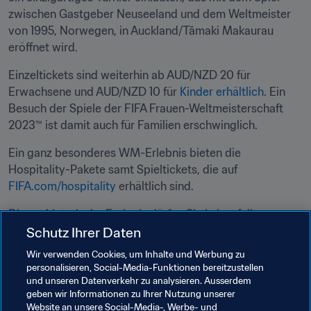
zwischen Gastgeber Neuseeland und dem Weltmeister 
von 1995, Norwegen, in Auckland/Tāmaki Makaurau 
eröffnet wird.
Einzeltickets sind weiterhin ab AUD/NZD 20 für 
Erwachsene und AUD/NZD 10 für 
Kinder erhältlich
. Ein 
Besuch der Spiele der FIFA Frauen-Weltmeisterschaft 
2023™ ist damit auch für Familien erschwinglich.
Ein ganz besonderes WM-Erlebnis bieten die 
Hospitality-Pakete samt Spieltickets, die auf 
FIFA.com/hospitality 
erhältlich sind.
Dieses historische Ereignis dürfen Sie keinesfalls 
verpassen. Feiern Sie mit uns den Höhepunkt des 
Schutz Ihrer Daten
Frauenfussballs.

Wir verwenden Cookies, um Inhalte und Werbung zu
personalisieren, Social-Media-Funktionen bereitzustellen
und unseren Datenverkehr zu analysieren. Ausserdem
geben wir Informationen zu Ihrer Nutzung unserer
Verwandte Themen
Website an unsere Social-Media-, Werbe- und