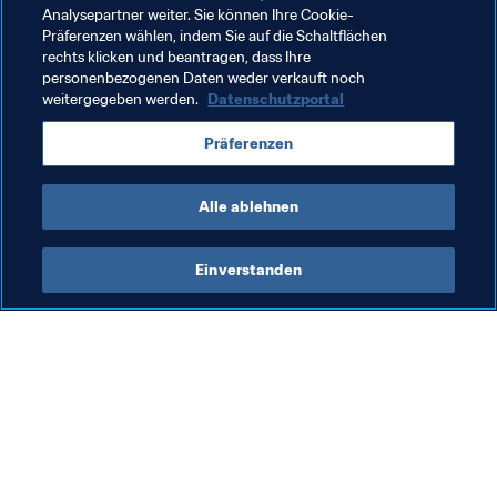
Analysepartner weiter. Sie können Ihre Cookie-
Präferenzen wählen, indem Sie auf die Schaltflächen
Kommerziell
Organisation
rechts klicken und beantragen, dass Ihre
personenbezogenen Daten weder verkauft noch
FIFA Frauen-Weltmeisterschaft Australien & 
weitergegeben werden.
Datenschutzportal
Neuseeland 2023™
Präferenzen
Australia
AFC
New Zealand
OFC
Alle ablehnen
Einverstanden
Was die FIFA macht
Besuchen Sie auch
Legal
Alle Nachrichten und 
Themen
Transfersystem