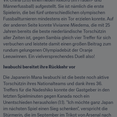
VR China (5:0) einen neuen Rekord (im Frauen- und 
Männerfussball) aufgestellt. Sie ist nämlich die erste 
Spielerin, die bei fünf unterschiedlichen olympischen 
Fussballturnieren mindestens ein Tor erzielen konnte. Auf 
der anderen Seite konnte Vivianne Miedema, die mit 25 
Jahren bereits die beste niederländische Torschützin 
aller Zeiten ist, gegen Sambia gleich vier Treffer für sich 
verbuchen und leistete damit einen großen Beitrag zum 
rundum gelungenen Olympiadebüt der Oranje 
Leeuwinnen. Ein vielversprechendes Duell also!  
Iwabuchi bereitet ihre Rückkehr vor
Die Japanerin Mana Iwabuchi ist die beste noch aktive 
Torschützin ihres Nationalteams und dank ihres 36. 
Treffers für die Nadeshiko konnte der Gastgeber in den 
letzten Spielminuten gegen Kanada noch ein 
Unentschieden herausholen (1:1). "Ich möchte ganz Japan 
im nächsten Spiel einen Sieg schenken", verspricht die 
Stürmerin, die im September im Trikot von Arsenal nach 