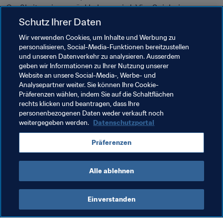
Großbritannien zurückkehren wird. Vier Spielerinnen 
ihres neuen Klubs gehören der britischen 
Schutz Ihrer Daten
Olympiaauswahl an. Iwabuchi hat sicherlich Lust, ihren 
Wir verwenden Cookies, um Inhalte und Werbung zu
zukünftigen Mitspielerinnen zu zeigen, dass die 
personalisieren, Social-Media-Funktionen bereitzustellen
Neuverpflichtung der Gunners gerechtfertigt war. 
und unseren Datenverkehr zu analysieren. Ausserdem
geben wir Informationen zu Ihrer Nutzung unserer
Website an unsere Social-Media-, Werbe- und
Verwandte Themen
Analysepartner weiter. Sie können Ihre Cookie-
Präferenzen wählen, indem Sie auf die Schaltflächen
rechts klicken und beantragen, dass Ihre
Brazil
CONMEBOL
USA
Concacaf
personenbezogenen Daten weder verkauft noch
weitergegeben werden.
Datenschutzportal
UEFA
Chile
Sweden
Netherlands
Präferenzen
Zambia
CAF
Canada
Alle ablehnen
Einverstanden