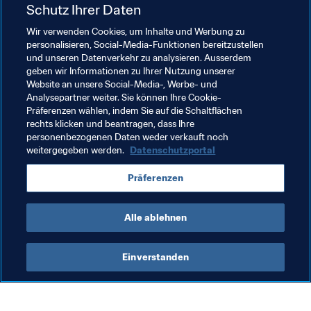
Schutz Ihrer Daten
Wir verwenden Cookies, um Inhalte und Werbung zu
personalisieren, Social-Media-Funktionen bereitzustellen
und unseren Datenverkehr zu analysieren. Ausserdem
geben wir Informationen zu Ihrer Nutzung unserer
Website an unsere Social-Media-, Werbe- und
Verwandte Themen
Analysepartner weiter. Sie können Ihre Cookie-
Präferenzen wählen, indem Sie auf die Schaltflächen
rechts klicken und beantragen, dass Ihre
USA
Concacaf
Netherlands
UEFA
personenbezogenen Daten weder verkauft noch
weitergegeben werden.
Datenschutzportal
Sweden
Japan
AFC
Australia
Canada
Präferenzen
Brazil
CONMEBOL
Alle ablehnen
Einverstanden